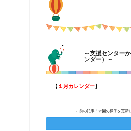
～支援センターか
ンダー）～
【
１月カレンダー
】
←前の記事「
☆園の様子を更新