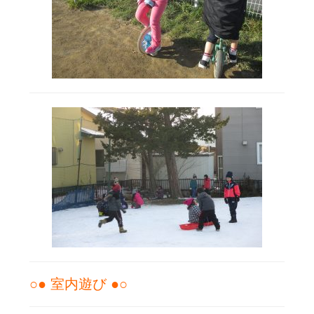
○● 室内遊び ●○