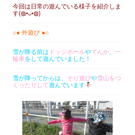
今回は日常の遊んでいる様子を紹介しま
す(◍•ᴗ•◍)
○● 外遊び ●○
雪が降る前は
ドッジボール
や
てんか
、
一
輪車
をして遊んでいました！
雪が降ってからは、
そり遊び
や
雪山をつ
くったりして
遊んでいます