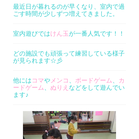
最近日が暮れるのが早くなり、室内で過
ごす時間が少しずつ増えてきました。
室内遊びでは
けん玉
が一番人気です！！
どの施設でも頑張って練習している様子
が見られます☆彡
他には
コマ
や
メンコ
、
ボードゲーム
、
カ
ードゲーム
、
ぬりえ
などをして遊んでい
ます♪