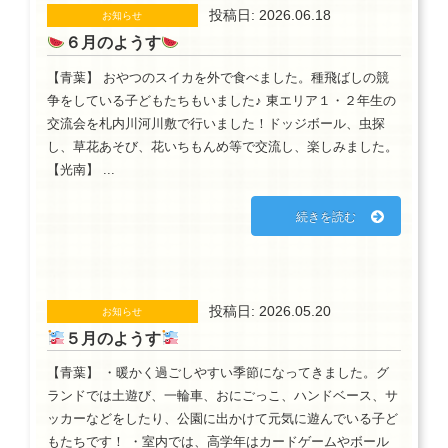
投稿日: 2026.06.18
お知らせ
６月のようす
【青葉】 おやつのスイカを外で食べました。種飛ばしの競
争をしている子どもたちもいました♪ 東エリア１・２年生の
交流会を札内川河川敷で行いました！ドッジボール、虫探
し、草花あそび、花いちもんめ等で交流し、楽しみました。
【光南】 ...
続きを読む
投稿日: 2026.05.20
お知らせ
５月のようす
【青葉】 ・暖かく過ごしやすい季節になってきました。グ
ランドでは土遊び、一輪車、おにごっこ、ハンドベース、サ
ッカーなどをしたり、公園に出かけて元気に遊んでいる子ど
もたちです！ ・室内では、高学年はカードゲームやボール